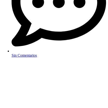
Sin Comentarios
El título de esta entrada ciertamente invita a unir elementos que a
simple vista son excluyente con un mundo propio: la autenticidad y
el estilo de vida.
La autenticidad
«
Los individuos sanos no son, por regla general, visibles. No se les
distingue por vestimentas, modales o conductas fuera de lo
corriente. Es una libertad interior que ellos tienen. En la medida en
que no dependan de la aprobación o desaprobación de otras