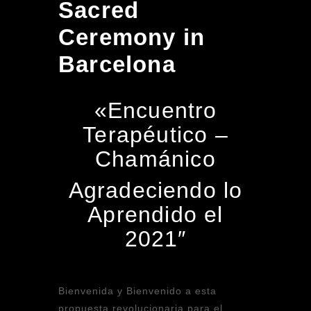
Sacred
Ceremony in
Barcelona
«Encuentro
Terapéutico –
Chamánico
Agradeciendo lo
Aprendido el
2021″
Bienvenida y Bienvenido a esta
propuesta revolucionaria para el